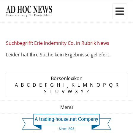
Suchbegriff: Erie Indemnity Co. in Rubrik News
Leider hat Ihre Suche kein Ergebnisse geliefert.
Börsenlexikon
A
B
C
D
E
F
G
H
I
J
K
L
M
N
O
P
Q
R
S
T
U
V
W
X
Y
Z
Menü