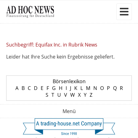
Suchbegriff: Equifax Inc. in Rubrik News
Leider hat Ihre Suche kein Ergebnisse geliefert.
Börsenlexikon
A
B
C
D
E
F
G
H
I
J
K
L
M
N
O
P
Q
R
S
T
U
V
W
X
Y
Z
Menü