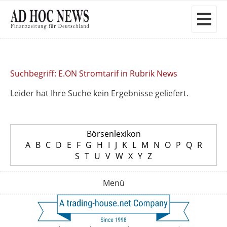
Suchbegriff: E.ON Stromtarif in Rubrik News
Leider hat Ihre Suche kein Ergebnisse geliefert.
Börsenlexikon
A
B
C
D
E
F
G
H
I
J
K
L
M
N
O
P
Q
R
S
T
U
V
W
X
Y
Z
Menü