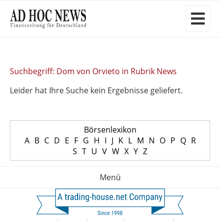
Suchbegriff: Dom von Orvieto in Rubrik News
Leider hat Ihre Suche kein Ergebnisse geliefert.
Börsenlexikon
A
B
C
D
E
F
G
H
I
J
K
L
M
N
O
P
Q
R
S
T
U
V
W
X
Y
Z
Menü