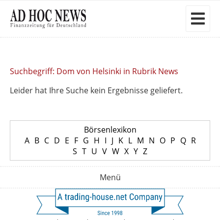
Suchbegriff: Dom von Helsinki in Rubrik News
Leider hat Ihre Suche kein Ergebnisse geliefert.
Börsenlexikon
A
B
C
D
E
F
G
H
I
J
K
L
M
N
O
P
Q
R
S
T
U
V
W
X
Y
Z
Menü