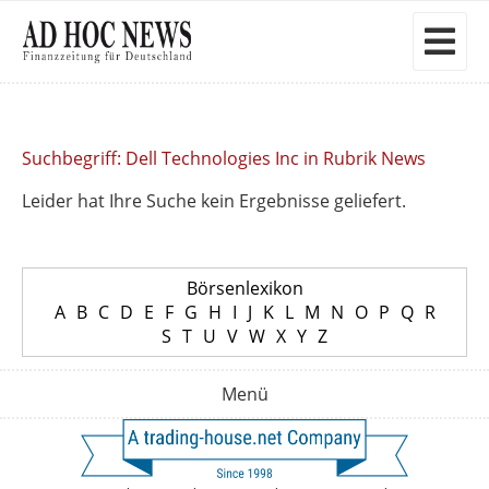
Suchbegriff: Dell Technologies Inc in Rubrik News
Leider hat Ihre Suche kein Ergebnisse geliefert.
Börsenlexikon
A
B
C
D
E
F
G
H
I
J
K
L
M
N
O
P
Q
R
S
T
U
V
W
X
Y
Z
Menü