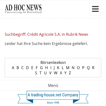
Suchbegriff: Crédit Agricole S.A. in Rubrik News
Leider hat Ihre Suche kein Ergebnisse geliefert.
Börsenlexikon
A
B
C
D
E
F
G
H
I
J
K
L
M
N
O
P
Q
R
S
T
U
V
W
X
Y
Z
Menü