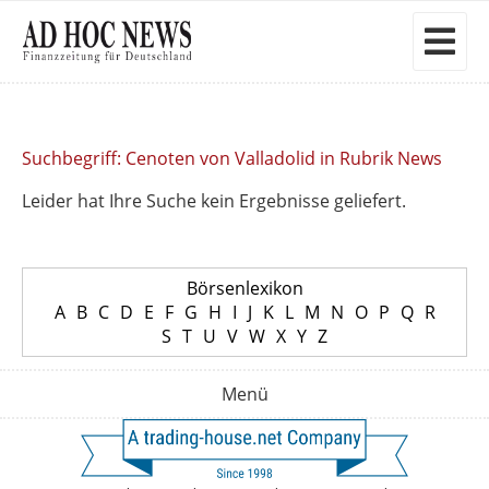
Suchbegriff: Cenoten von Valladolid in Rubrik News
Leider hat Ihre Suche kein Ergebnisse geliefert.
Börsenlexikon
A
B
C
D
E
F
G
H
I
J
K
L
M
N
O
P
Q
R
S
T
U
V
W
X
Y
Z
Menü