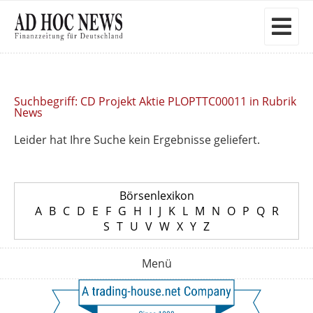
Suchbegriff: CD Projekt Aktie PLOPTTC00011 in Rubrik
News
Leider hat Ihre Suche kein Ergebnisse geliefert.
Börsenlexikon
A
B
C
D
E
F
G
H
I
J
K
L
M
N
O
P
Q
R
S
T
U
V
W
X
Y
Z
Menü