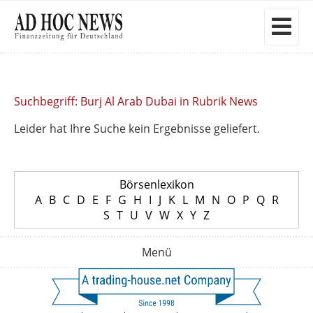
Suchbegriff: Burj Al Arab Dubai in Rubrik News
Leider hat Ihre Suche kein Ergebnisse geliefert.
Börsenlexikon
A
B
C
D
E
F
G
H
I
J
K
L
M
N
O
P
Q
R
S
T
U
V
W
X
Y
Z
Menü