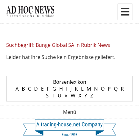
Suchbegriff: Bunge Global SA in Rubrik News
Leider hat Ihre Suche kein Ergebnisse geliefert.
Börsenlexikon
A
B
C
D
E
F
G
H
I
J
K
L
M
N
O
P
Q
R
S
T
U
V
W
X
Y
Z
Menü