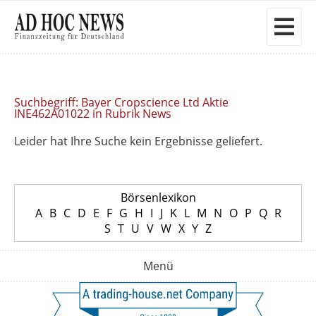
Suchbegriff: Bayer Cropscience Ltd Aktie
INE462A01022 in Rubrik News
Leider hat Ihre Suche kein Ergebnisse geliefert.
Börsenlexikon
A
B
C
D
E
F
G
H
I
J
K
L
M
N
O
P
Q
R
S
T
U
V
W
X
Y
Z
Menü