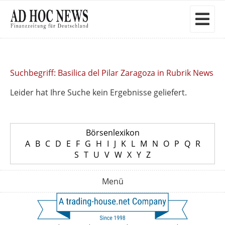
Suchbegriff: Basilica del Pilar Zaragoza in Rubrik News
Leider hat Ihre Suche kein Ergebnisse geliefert.
Börsenlexikon
A
B
C
D
E
F
G
H
I
J
K
L
M
N
O
P
Q
R
S
T
U
V
W
X
Y
Z
Menü