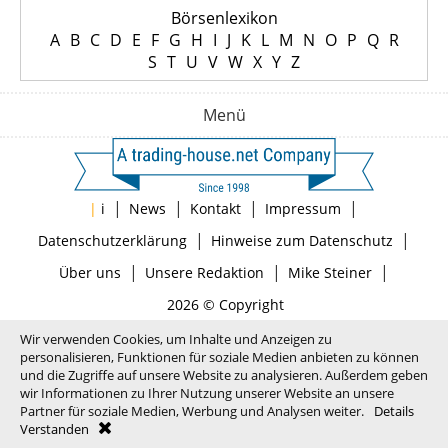
Börsenlexikon
A
B
C
D
E
F
G
H
I
J
K
L
M
N
O
P
Q
R
S
T
U
V
W
X
Y
Z
Menü
|
|
|
|
|
i
News
Kontakt
Impressum
|
|
Datenschutzerklärung
Hinweise zum Datenschutz
|
|
|
Über uns
Unsere Redaktion
Mike Steiner
2026 © Copyright
Wir verwenden Cookies, um Inhalte und Anzeigen zu
personalisieren, Funktionen für soziale Medien anbieten zu können
und die Zugriffe auf unsere Website zu analysieren. Außerdem geben
wir Informationen zu Ihrer Nutzung unserer Website an unsere
Partner für soziale Medien, Werbung und Analysen weiter.
Details
Verstanden