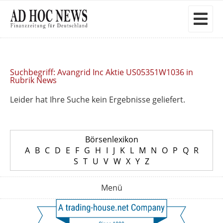
Suchbegriff: Avangrid Inc Aktie US05351W1036 in
Rubrik News
Leider hat Ihre Suche kein Ergebnisse geliefert.
Börsenlexikon
A
B
C
D
E
F
G
H
I
J
K
L
M
N
O
P
Q
R
S
T
U
V
W
X
Y
Z
Menü