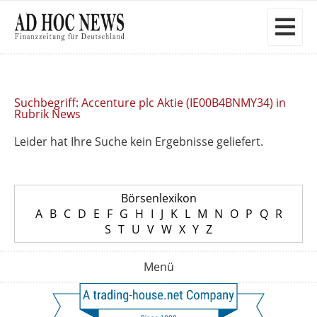
Suchbegriff: Accenture plc Aktie (IE00B4BNMY34) in
Rubrik News
Leider hat Ihre Suche kein Ergebnisse geliefert.
Börsenlexikon
A
B
C
D
E
F
G
H
I
J
K
L
M
N
O
P
Q
R
S
T
U
V
W
X
Y
Z
Menü