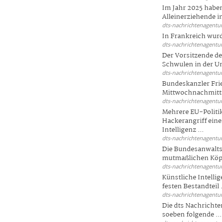
Im Jahr 2025 haben
Alleinerziehende i
dts-nachrichtenagentur
In Frankreich wur
dts-nachrichtenagentur
Der Vorsitzende d
Schwulen in der Un
dts-nachrichtenagentur
Bundeskanzler Fri
Mittwochnachmitta
dts-nachrichtenagentur
Mehrere EU-Politi
Hackerangriff ein
Intelligenz ...
dts-nachrichtenagentur
Die Bundesanwalts
mutmaßlichen Köpfe
dts-nachrichtenagentur
Künstliche Intellig
festen Bestandteil .
dts-nachrichtenagentur
Die dts Nachrichten
soeben folgende ...