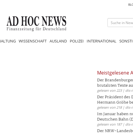
BL
HALTUNG
WISSENSCHAFT
AUSLAND
POLIZEI
INTERNATIONAL
SONSTI
Meistgelesene A
Der Brandenburger 
brutalsten Texte aus
gelesen von 223 | dts-
Der Präsident des
Hermann Gröhe bek
gelesen von 218 | dts-
Im Januar haben nu
Deutschen Bahn (DB
gelesen von 187 | dts-
Der NRW-Landesbe