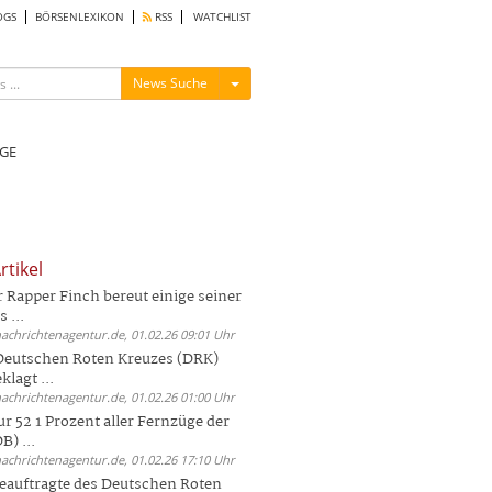
OGS
BÖRSENLEXIKON
RSS
WATCHLIST
Menü ein-/ausblenden
News Suche
GE
rtikel
Rapper Finch bereut einige seiner
 ...
nachrichtenagentur.de, 01.02.26 09:01 Uhr
 Deutschen Roten Kreuzes (DRK)
lagt ...
nachrichtenagentur.de, 01.02.26 01:00 Uhr
r 52 1 Prozent aller Fernzüge der
) ...
nachrichtenagentur.de, 01.02.26 17:10 Uhr
auftragte des Deutschen Roten