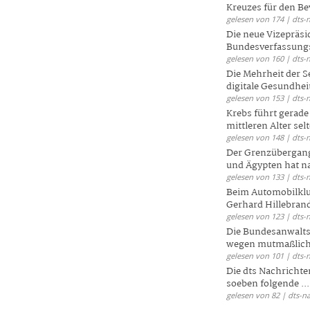
Kreuzes für den Be
gelesen von 174 | dts-
Die neue Vizepräsi
Bundesverfassungs
gelesen von 160 | dts-
Die Mehrheit der S
digitale Gesundhei
gelesen von 153 | dts-
Krebs führt gerad
mittleren Alter selt
gelesen von 148 | dts-
Der Grenzübergang
und Ägypten hat na
gelesen von 133 | dts-
Beim Automobilklu
Gerhard Hillebrand
gelesen von 123 | dts-
Die Bundesanwalts
wegen mutmaßliche
gelesen von 101 | dts-
Die dts Nachrichten
soeben folgende ...
gelesen von 82 | dts-n