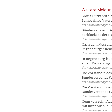
Weitere Meldu
Gloria Burkandt si
Selfies ihres Vaters 
dts-nachrichtenagentur
Bundeskanzler Frie
Seeblockade der Hut
dts-nachrichtenagentur
Nach dem Messeran
Regensburger Renn
dts-nachrichtenagentur
In Regensburg ist
einen Messerangriff
dts-nachrichtenagentur
Die Vorständin de
Bundesverbands (V
dts-nachrichtenagentur
Die Vorständin de
Bundesverbands (V
dts-nachrichtenagentur
Neun von zehn Aus
mit ihrer Ausbildun
dts-nachrichtenagentur