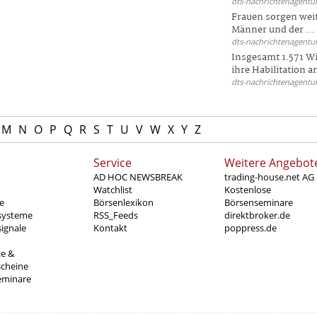
dts-nachrichtenagentur
Frauen sorgen weite
Männer und der ...
dts-nachrichtenagentur
Insgesamt 1.571 Wi
ihre Habilitation an
dts-nachrichtenagentur
M
N
O
P
Q
R
S
T
U
V
W
X
Y
Z
Service
Weitere Angebot
AD HOC NEWSBREAK
trading-house.net AG
Watchlist
Kostenlose
e
Börsenlexikon
Börsenseminare
systeme
RSS_Feeds
direktbroker.de
ignale
Kontakt
poppress.de
te &
scheine
eminare