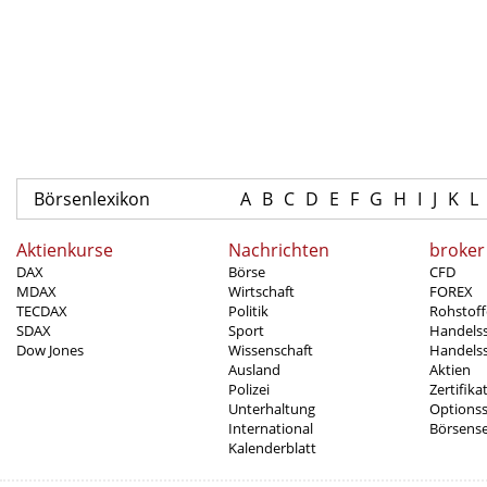
Börsenlexikon
A
B
C
D
E
F
G
H
I
J
K
L
Aktienkurse
Nachrichten
broker
DAX
Börse
CFD
MDAX
Wirtschaft
FOREX
TECDAX
Politik
Rohstoff
SDAX
Sport
Handels
Dow Jones
Wissenschaft
Handelss
Ausland
Aktien
Polizei
Zertifika
Unterhaltung
Options
International
Börsens
Kalenderblatt