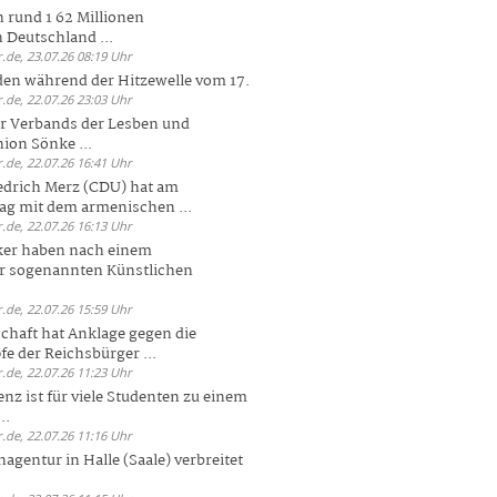
 rund 1 62 Millionen
n Deutschland ...
.de, 23.07.26 08:19 Uhr
den während der Hitzewelle vom 17.
.de, 22.07.26 23:03 Uhr
er Verbands der Lesben und
ion Sönke ...
.de, 22.07.26 16:41 Uhr
edrich Merz (CDU) hat am
g mit dem armenischen ...
.de, 22.07.26 16:13 Uhr
ker haben nach einem
er sogenannten Künstlichen
.de, 22.07.26 15:59 Uhr
chaft hat Anklage gegen die
 der Reichsbürger ...
.de, 22.07.26 11:23 Uhr
enz ist für viele Studenten zu einem
..
.de, 22.07.26 11:16 Uhr
agentur in Halle (Saale) verbreitet