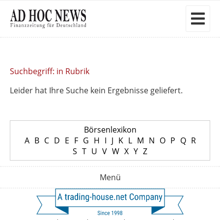
Suchbegriff: in Rubrik
Leider hat Ihre Suche kein Ergebnisse geliefert.
Börsenlexikon
A
B
C
D
E
F
G
H
I
J
K
L
M
N
O
P
Q
R
S
T
U
V
W
X
Y
Z
Menü