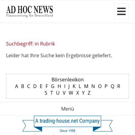
Suchbegriff: in Rubrik
Leider hat Ihre Suche kein Ergebnisse geliefert.
Börsenlexikon
A
B
C
D
E
F
G
H
I
J
K
L
M
N
O
P
Q
R
S
T
U
V
W
X
Y
Z
Menü