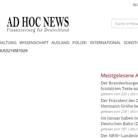
BL
HALTUNG
WISSENSCHAFT
AUSLAND
POLIZEI
INTERNATIONAL
SONSTI
0US52195E1029
Meistgelesene A
Der Brandenburger 
brutalsten Texte aus
gelesen von 223 | dts-
Der Präsident des
Hermann Gröhe bek
gelesen von 218 | dts-
Im Januar haben nu
Deutschen Bahn (DB
gelesen von 187 | dts-
Der NRW-Landesbe