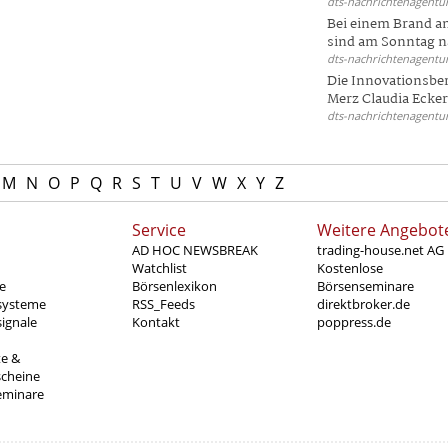
dts-nachrichtenagentur
Bei einem Brand a
sind am Sonntag na
dts-nachrichtenagentur
Die Innovationsber
Merz Claudia Eckert
dts-nachrichtenagentur
M
N
O
P
Q
R
S
T
U
V
W
X
Y
Z
Service
Weitere Angebot
AD HOC NEWSBREAK
trading-house.net AG
Watchlist
Kostenlose
e
Börsenlexikon
Börsenseminare
systeme
RSS_Feeds
direktbroker.de
ignale
Kontakt
poppress.de
te &
scheine
eminare