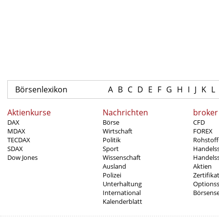
Börsenlexikon
A
B
C
D
E
F
G
H
I
J
K
L
Aktienkurse
Nachrichten
broker
DAX
Börse
CFD
MDAX
Wirtschaft
FOREX
TECDAX
Politik
Rohstoff
SDAX
Sport
Handels
Dow Jones
Wissenschaft
Handelss
Ausland
Aktien
Polizei
Zertifika
Unterhaltung
Options
International
Börsens
Kalenderblatt