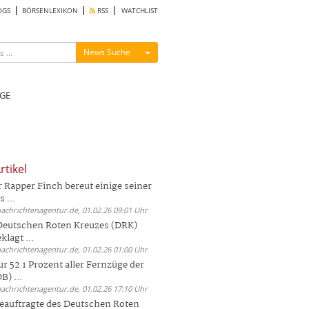
OGS
BÖRSENLEXIKON
RSS
WATCHLIST
Menü ein-/ausblenden
News Suche
GE
rtikel
Rapper Finch bereut einige seiner
 ...
nachrichtenagentur.de, 01.02.26 09:01 Uhr
 Deutschen Roten Kreuzes (DRK)
lagt ...
nachrichtenagentur.de, 01.02.26 01:00 Uhr
r 52 1 Prozent aller Fernzüge der
) ...
nachrichtenagentur.de, 01.02.26 17:10 Uhr
auftragte des Deutschen Roten