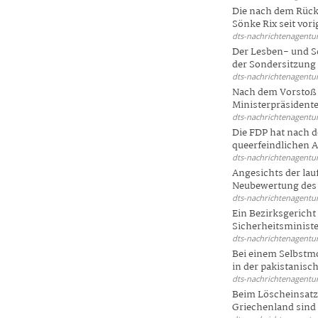
Die nach dem Rück
Sönke Rix seit vorig
dts-nachrichtenagentur
Der Lesben- und S
der Sondersitzung d
dts-nachrichtenagentur
Nach dem Vorstoß 
Ministerpräsidente
dts-nachrichtenagentur
Die FDP hat nach 
queerfeindlichen A
dts-nachrichtenagentur
Angesichts der la
Neubewertung des 
dts-nachrichtenagentur
Ein Bezirksgericht
Sicherheitsminister
dts-nachrichtenagentur
Bei einem Selbstmo
in der pakistanisch
dts-nachrichtenagentur
Beim Löscheinsatz
Griechenland sind .