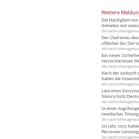
Weitere Meldu
Die Häufigkeit von 
Gebieten mit mensc
dts-nachrichtenagentur
Der Chef eines deu
offenbar das Ziel 
dts-nachrichtenagentur
Ein neuer Sicherhe
versuchte einen Me
dts-nachrichtenagentur
Nach der Ankunft 
haben die Innenmin
dts-nachrichtenagentur
Laut einer Kurzstu
Naturschutz Deutsc
dts-nachrichtenagentur
In einer Augsburge
zweifaches Tötungsd
dts-nachrichtenagentur
Im Jahr 2025 haben
Personen Leistunge
dts-nachrichtenagentur