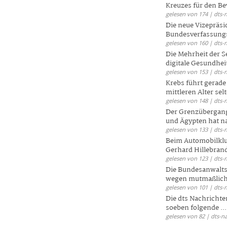
Kreuzes für den Be
gelesen von 174 | dts-
Die neue Vizepräsi
Bundesverfassungs
gelesen von 160 | dts-
Die Mehrheit der S
digitale Gesundhei
gelesen von 153 | dts-
Krebs führt gerad
mittleren Alter selt
gelesen von 148 | dts-
Der Grenzübergang
und Ägypten hat na
gelesen von 133 | dts-
Beim Automobilklu
Gerhard Hillebrand
gelesen von 123 | dts-
Die Bundesanwalts
wegen mutmaßliche
gelesen von 101 | dts-
Die dts Nachrichten
soeben folgende ...
gelesen von 82 | dts-n