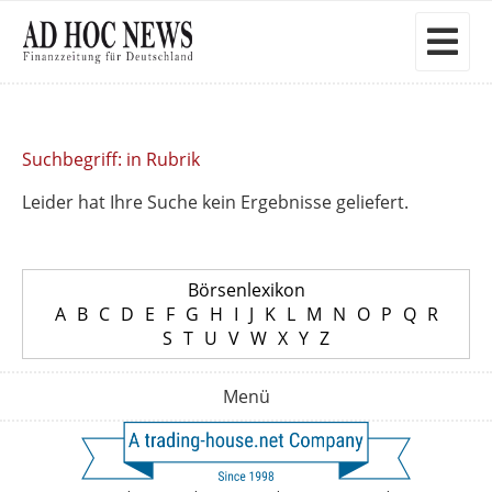
Suchbegriff: in Rubrik
Leider hat Ihre Suche kein Ergebnisse geliefert.
Börsenlexikon
A
B
C
D
E
F
G
H
I
J
K
L
M
N
O
P
Q
R
S
T
U
V
W
X
Y
Z
Menü