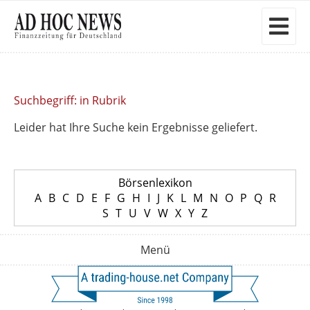
Suchbegriff: in Rubrik
Leider hat Ihre Suche kein Ergebnisse geliefert.
Börsenlexikon
A
B
C
D
E
F
G
H
I
J
K
L
M
N
O
P
Q
R
S
T
U
V
W
X
Y
Z
Menü