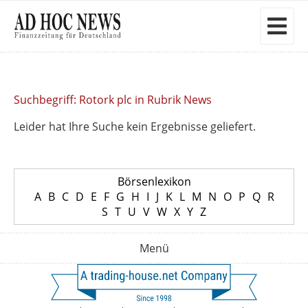
Suchbegriff: Rotork plc in Rubrik News
Leider hat Ihre Suche kein Ergebnisse geliefert.
Börsenlexikon
A
B
C
D
E
F
G
H
I
J
K
L
M
N
O
P
Q
R
S
T
U
V
W
X
Y
Z
Menü