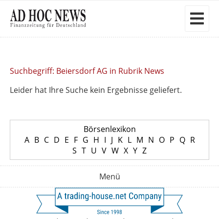
Suchbegriff: Beiersdorf AG in Rubrik News
Leider hat Ihre Suche kein Ergebnisse geliefert.
Börsenlexikon
A
B
C
D
E
F
G
H
I
J
K
L
M
N
O
P
Q
R
S
T
U
V
W
X
Y
Z
Menü