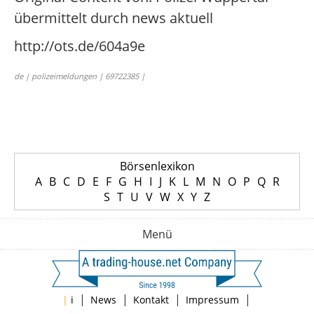
übermittelt durch news aktuell
http://ots.de/604a9e
de | polizeimeldungen | 69722385 |
Börsenlexikon
A
B
C
D
E
F
G
H
I
J
K
L
M
N
O
P
Q
R
S
T
U
V
W
X
Y
Z
Menü
|
|
|
|
|
i
News
Kontakt
Impressum