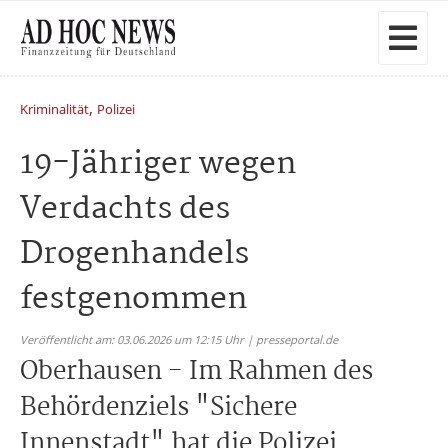
,
Kriminalität
Polizei
19-Jähriger wegen
Verdachts des
Drogenhandels
festgenommen
Veröffentlicht am: 03.06.2026 um 12:15 Uhr | presseportal.de
Oberhausen - Im Rahmen des
Behördenziels "Sichere
Innenstadt" hat die Polizei