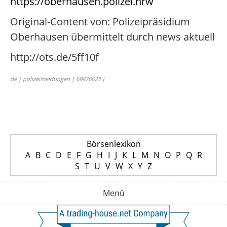
https://oberhausen.polizei.nrw
Original-Content von: Polizeipräsidium
Oberhausen übermittelt durch news aktuell
http://ots.de/5ff10f
de | polizeimeldungen | 69476623 |
Börsenlexikon
A
B
C
D
E
F
G
H
I
J
K
L
M
N
O
P
Q
R
S
T
U
V
W
X
Y
Z
Menü