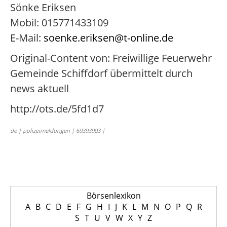
Sönke Eriksen
Mobil: 015771433109
E-Mail:
soenke.eriksen@t-online.de
Original-Content von: Freiwillige Feuerwehr
Gemeinde Schiffdorf übermittelt durch
news aktuell
http://ots.de/5fd1d7
de | polizeimeldungen | 69393903 |
Börsenlexikon
A
B
C
D
E
F
G
H
I
J
K
L
M
N
O
P
Q
R
S
T
U
V
W
X
Y
Z