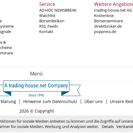
Service
Weitere Angebot
AD HOC NEWSBREAK
trading-house.net AG
Watchlist
Kostenlose
e
Börsenlexikon
Börsenseminare
systeme
RSS_Feeds
direktbroker.de
ignale
Kontakt
poppress.de
te &
scheine
eminare
Menü
|
|
|
rklärung
Hinweise zum Datenschutz
Über uns
Unsere Red
2026 © Copyright
nktionen für soziale Medien anbieten zu können und die Zugriffe auf unser
rtner für soziale Medien, Werbung und Analysen weiter.
Details
Verstand