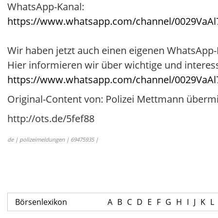
WhatsApp-Kanal:
https://www.whatsapp.com/channel/0029Va
Wir haben jetzt auch einen eigenen WhatsApp-
Hier informieren wir über wichtige und intere
https://www.whatsapp.com/channel/0029Va
Original-Content von: Polizei Mettmann übermi
http://ots.de/5fef88
de | polizeimeldungen | 69475935 |
Börsenlexikon
A
B
C
D
E
F
G
H
I
J
K
L