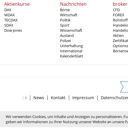
Aktienkurse
Nachrichten
broker
DAX
Börse
CFD
MDAX
Wirtschaft
FOREX
TECDAX
Politik
Rohstoff
SDAX
Sport
Handels
Dow Jones
Wissenschaft
Handelss
Ausland
Aktien
Polizei
Zertifika
Unterhaltung
Options
International
Börsens
Kalenderblatt
|
|
|
|
|
i
News
Kontakt
Impressum
Datenschutze
Wir verwenden Cookies, um Inhalte und Anzeigen zu personalisieren, Fu
geben wir Informationen zu Ihrer Nutzung unserer Website an unsere Pa