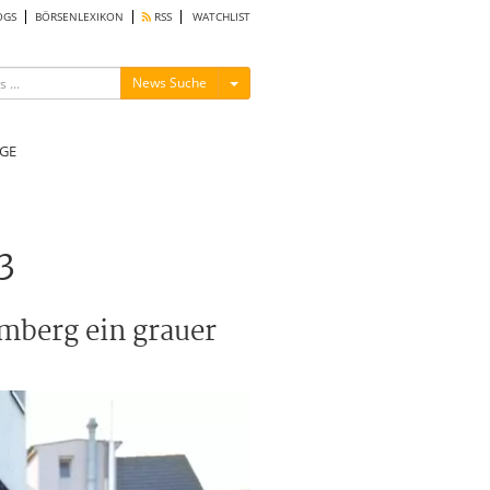
OGS
BÖRSENLEXIKON
RSS
WATCHLIST
Menü ein-/ausblenden
News Suche
GE
3
omberg ein grauer