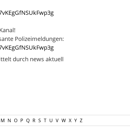
Al7vKEgGfNSUkFwp3g
Kanal!
ssante Polizeimeldungen:
Al7vKEgGfNSUkFwp3g
ttelt durch news aktuell
M
N
O
P
Q
R
S
T
U
V
W
X
Y
Z