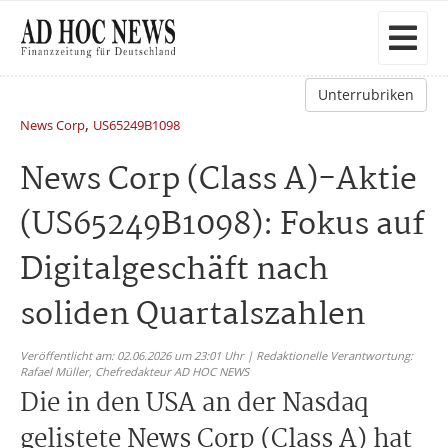
Unterrubriken
,
News Corp
US65249B1098
News Corp (Class A)-Aktie
(US65249B1098): Fokus auf
Digitalgeschäft nach
soliden Quartalszahlen
Veröffentlicht am: 02.06.2026 um 23:01 Uhr | Redaktionelle Verantwortung:
Rafael Müller,
Chefredakteur AD HOC NEWS
Die in den USA an der Nasdaq
gelistete News Corp (Class A) hat