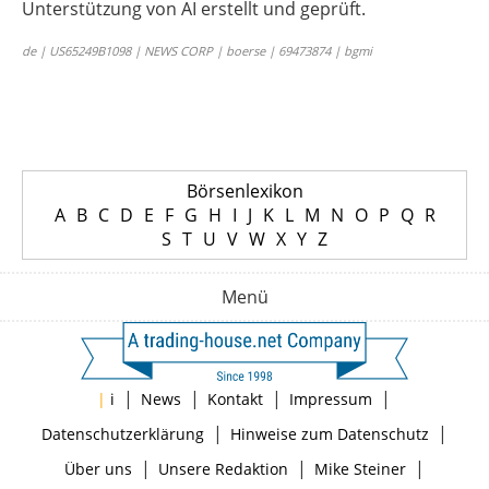
Unterstützung von AI erstellt und geprüft.
de | US65249B1098 | NEWS CORP | boerse | 69473874 | bgmi
Börsenlexikon
A
B
C
D
E
F
G
H
I
J
K
L
M
N
O
P
Q
R
S
T
U
V
W
X
Y
Z
Menü
|
|
|
|
|
i
News
Kontakt
Impressum
|
|
Datenschutzerklärung
Hinweise zum Datenschutz
|
|
|
Über uns
Unsere Redaktion
Mike Steiner