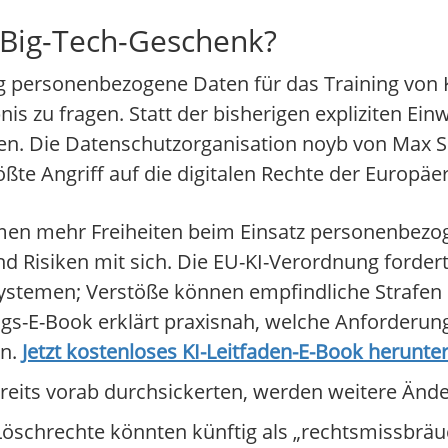
s Big-Tech-Geschenk?
g personenbezogene Daten für das Training von
s zu fragen. Statt der bisherigen expliziten Ein
n. Die Datenschutzorganisation noyb von Max S
te Angriff auf die digitalen Rechte der Europäer 
n mehr Freiheiten beim Einsatz personenbezog
und Risiken mit sich. Die EU-KI-Verordnung forde
Systemen; Verstöße können empfindliche Strafe
s-E-Book erklärt praxisnah, welche Anforderunge
en.
Jetzt kostenloses KI-Leitfaden-E-Book herunte
reits vorab durchsickerten, werden weitere Ände
öschrechte könnten künftig als „rechtsmissbräuc