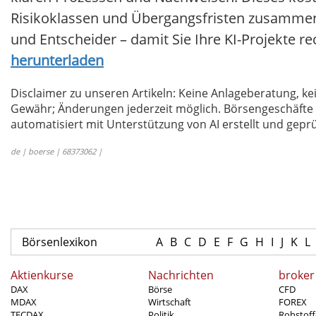
Risikoklassen und Übergangsfristen zusammen 
und Entscheider – damit Sie Ihre KI-Projekte r
herunterladen
Disclaimer zu unseren Artikeln: Keine Anlageberatung,
Gewähr; Änderungen jederzeit möglich. Börsengeschäfte 
automatisiert mit Unterstützung von AI erstellt und geprü
de | boerse | 68373062 |
Börsenlexikon
A
B
C
D
E
F
G
H
I
J
K
L
Aktienkurse
Nachrichten
broker
DAX
Börse
CFD
MDAX
Wirtschaft
FOREX
TECDAX
Politik
Rohstoff