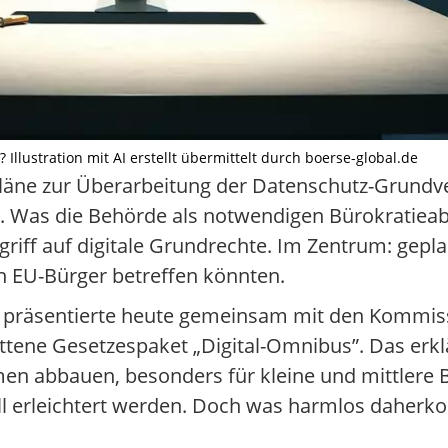
llustration mit AI erstellt übermittelt durch boerse-global.de
Pläne zur Überarbeitung der Datenschutz-Grundve
s. Was die Behörde als notwendigen Bürokratieab
griff auf digitale Grundrechte. Im Zentrum: gep
n EU-Bürger betreffen könnten.
 präsentierte heute gemeinsam mit den Kommiss
ne Gesetzespaket „Digital-Omnibus”. Das erklär
n abbauen, besonders für kleine und mittlere B
ll erleichtert werden. Doch was harmlos daher