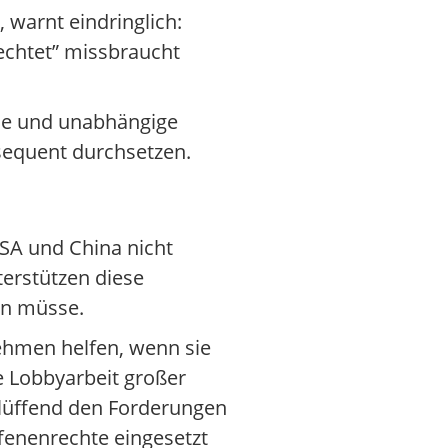
 warnt eindringlich:
echtet” missbraucht
ale und unabhängige
sequent durchsetzen.
SA und China nicht
terstützen diese
en müsse.
ehmen helfen, wenn sie
e Lobbyarbeit großer
lüffend den Forderungen
fenenrechte eingesetzt