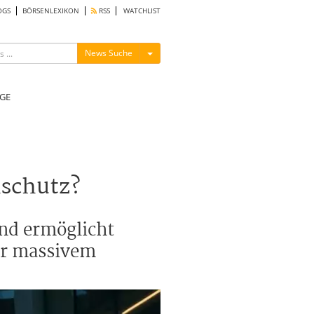
OGS
BÖRSENLEXIKON
RSS
WATCHLIST
Menü ein-/ausblenden
News Suche
GE
nschutz?
nd ermöglicht
or massivem