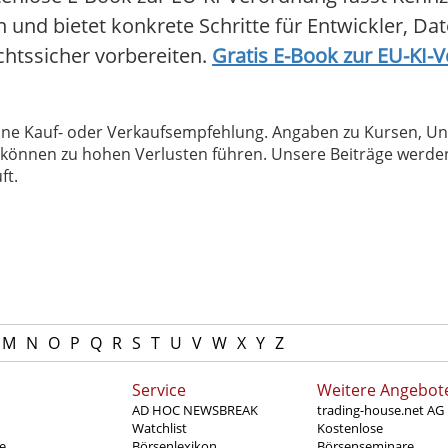
und bietet konkrete Schritte für Entwickler, Da
echtssicher vorbereiten.
Gratis E-Book zur EU-KI-
 keine Kauf- oder Verkaufsempfehlung. Angaben zu Kursen,
können zu hohen Verlusten führen. Unsere Beiträge werden
ft.
M
N
O
P
Q
R
S
T
U
V
W
X
Y
Z
Service
Weitere Angebot
AD HOC NEWSBREAK
trading-house.net AG
Watchlist
Kostenlose
e
Börsenlexikon
Börsenseminare