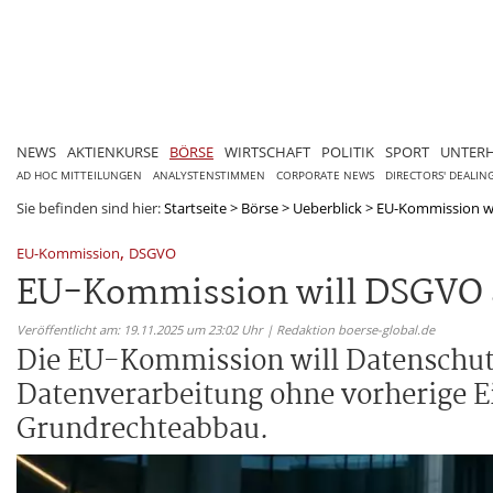
NEWS
AKTIENKURSE
BÖRSE
WIRTSCHAFT
POLITIK
SPORT
UNTER
AD HOC MITTEILUNGEN
ANALYSTENSTIMMEN
CORPORATE NEWS
DIRECTORS' DEALIN
Sie befinden sind hier:
Startseite
>
Börse
>
Ueberblick
>
EU-Kommission wil
,
EU-Kommission
DSGVO
EU-Kommission will DSGVO a
Veröffentlicht am: 19.11.2025 um 23:02 Uhr | Redaktion boerse-global.de
Die EU-Kommission will Datenschutz
Datenverarbeitung ohne vorherige E
Grundrechteabbau.