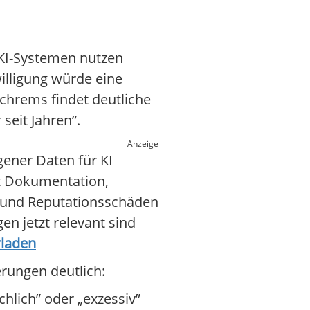
 KI-Systemen nutzen
willigung würde eine
chrems findet deutliche
seit Jahren”.
Anzeige
ener Daten für KI
rt Dokumentation,
n und Reputationsschäden
n jetzt relevant sind
rladen
rungen deutlich:
hlich” oder „exzessiv”