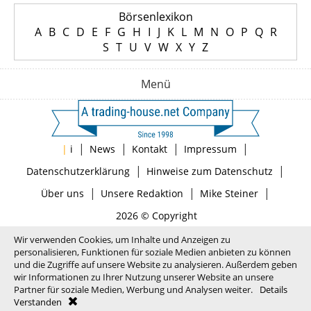
Börsenlexikon
A
B
C
D
E
F
G
H
I
J
K
L
M
N
O
P
Q
R
S
T
U
V
W
X
Y
Z
Menü
|
|
|
|
|
i
News
Kontakt
Impressum
|
|
Datenschutzerklärung
Hinweise zum Datenschutz
|
|
|
Über uns
Unsere Redaktion
Mike Steiner
2026 © Copyright
Wir verwenden Cookies, um Inhalte und Anzeigen zu
personalisieren, Funktionen für soziale Medien anbieten zu können
und die Zugriffe auf unsere Website zu analysieren. Außerdem geben
wir Informationen zu Ihrer Nutzung unserer Website an unsere
Partner für soziale Medien, Werbung und Analysen weiter.
Details
Verstanden