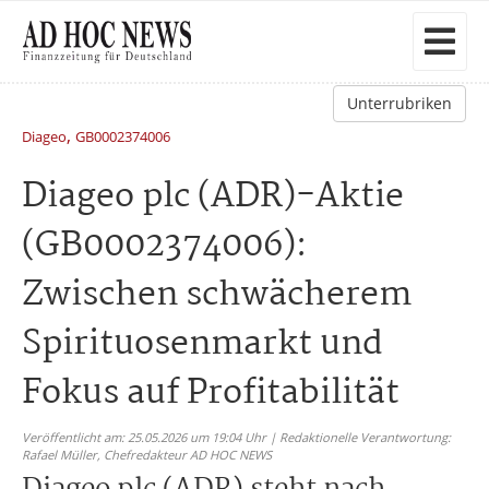
Unterrubriken
,
Diageo
GB0002374006
Diageo plc (ADR)-Aktie
(GB0002374006):
Zwischen schwächerem
Spirituosenmarkt und
Fokus auf Profitabilität
Veröffentlicht am: 25.05.2026 um 19:04 Uhr | Redaktionelle Verantwortung:
Rafael Müller,
Chefredakteur AD HOC NEWS