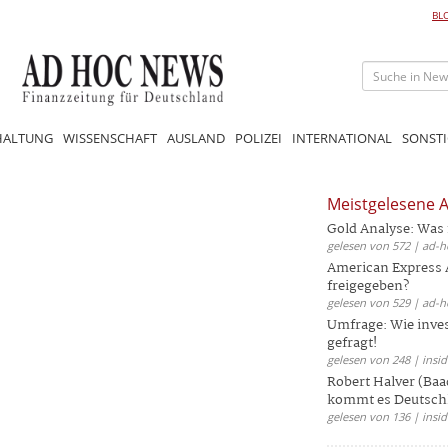
BL
HALTUNG
WISSENSCHAFT
AUSLAND
POLIZEI
INTERNATIONAL
SONSTI
Meistgelesene A
Gold Analyse: Was 
gelesen von 572 | ad-h
American Express 
freigegeben?
gelesen von 529 | ad-h
Umfrage: Wie invest
gefragt!
gelesen von 248 | insid
Robert Halver (Baa
kommt es Deutschl
gelesen von 136 | insid