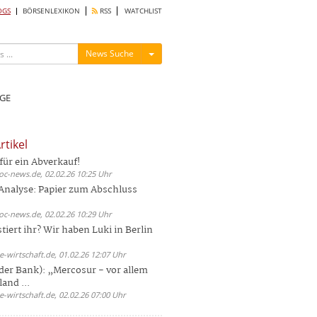
OGS
BÖRSENLEXIKON
RSS
WATCHLIST
Menü ein-/ausblenden
News Suche
GE
rtikel
für ein Abverkauf!
oc-news.de, 02.02.26 10:25 Uhr
Analyse: Papier zum Abschluss
oc-news.de, 02.02.26 10:29 Uhr
iert ihr? Wir haben Luki in Berlin
e-wirtschaft.de, 01.02.26 12:07 Uhr
der Bank): „Mercosur - vor allem
and ...
e-wirtschaft.de, 02.02.26 07:00 Uhr