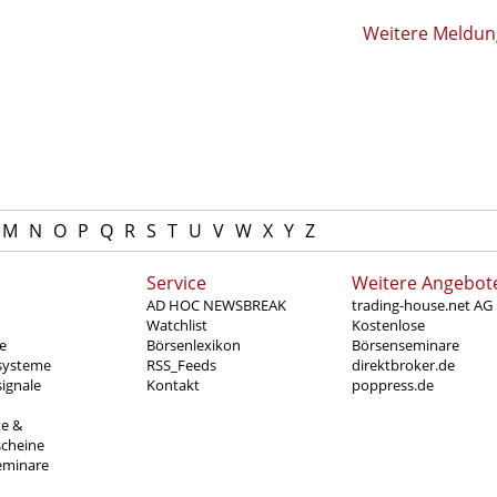
Weitere Meldu
M
N
O
P
Q
R
S
T
U
V
W
X
Y
Z
Service
Weitere Angebot
AD HOC NEWSBREAK
trading-house.net AG
Watchlist
Kostenlose
e
Börsenlexikon
Börsenseminare
systeme
RSS_Feeds
direktbroker.de
ignale
Kontakt
poppress.de
te &
scheine
eminare