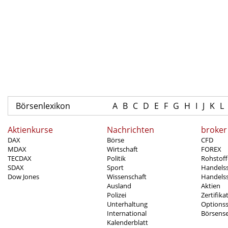
Börsenlexikon
A
B
C
D
E
F
G
H
I
J
K
L
Aktienkurse
Nachrichten
broker
DAX
Börse
CFD
MDAX
Wirtschaft
FOREX
TECDAX
Politik
Rohstoff
SDAX
Sport
Handels
Dow Jones
Wissenschaft
Handelss
Ausland
Aktien
Polizei
Zertifika
Unterhaltung
Options
International
Börsens
Kalenderblatt